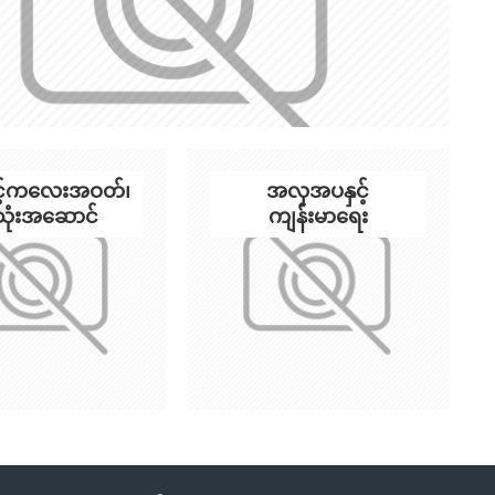
နှင့်ကလေးအဝတ်၊
အလှအပနှင့်
ုံးအဆောင်
ကျန်းမာရေး