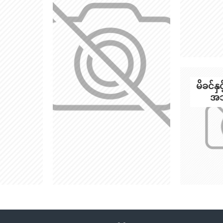
မိခင်
အသ