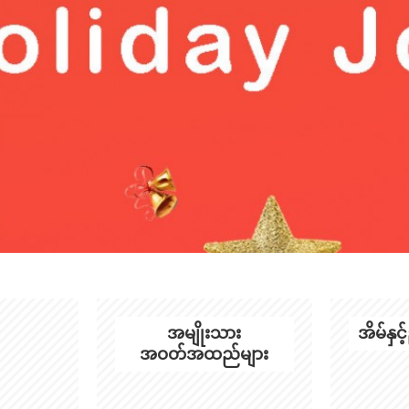
အမျိုးသား
အိမ်နှင
အဝတ်အထည်များ