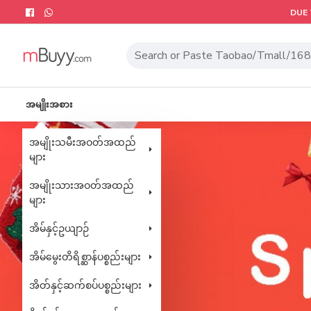
DUE 
အမျိုးအစား
အမျိုးသမီးအဝတ်အထည်
များ
အမျိုးသားအဝတ်အထည်
များ
အိမ်နှင့်ဥယျာဉ်
အိမ်မွေးတိရိစ္ဆာန်ပစ္စည်းများ
အိတ်နှင့်ဆက်စပ်ပစ္စည်းများ