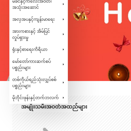
မိခင်နှင့်ကလေးအဝတ်၊
အသုံးအဆောင်
အလှအပနှင့်ကျန်းမာရေး
အားကစားနှင့် အိမ်ပြင်
လှုပ်ရှားမှု
ရုံးနှင့်စာရေးကိရိယာ
မော်တော်ကားဆက်စပ်
ပစ္စည်းများ
တစ်ကိုယ်ရည်သုံးလျှပ်စစ်
ပစ္စည်းများ
မိုဘိုင်းဖုန်းနှင့်တက်ဘလက်
အမျိုးသမီးအဝတ်အထည်များ